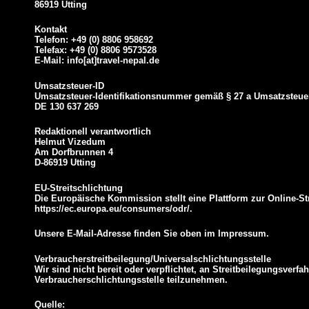
86919 Utting
Kontakt
Telefon: +49 (0) 8806 958692
Telefax: +49 (0) 8806 9573528
E-Mail: info[at]travel-nepal.de
Umsatzsteuer-ID
Umsatzsteuer-Identifikationsnummer gemäß § 27 a Umsatzsteue
DE 130 637 269
Redaktionell verantwortlich
Helmut Vizedum
Am Dorfbrunnen 4
D-86919 Utting
EU-Streitschlichtung
Die Europäische Kommission stellt eine Plattform zur Online-Str
https://ec.europa.eu/consumers/odr/.
Unsere E-Mail-Adresse finden Sie oben im Impressum.
Verbraucherstreitbeilegung/Universalschlichtungsstelle
Wir sind nicht bereit oder verpflichtet, an Streitbeilegungsverfa
Verbraucherschlichtungsstelle teilzunehmen.
Quelle: