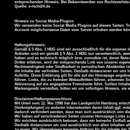
entsprechenden Hinweis. Bei Bekanntwerden von Rechtsverletzu
Quelle: e-recht24.de
Hinweis zu Social Media-Plugins
Wir verwenden keine Social Media Plugins auf diesen Seiten. T
Account möglicherweise Daten vom Server erhoben werden könne
Haftungshinweis:
Gemäß § 5 Abs. 1 HDG sind wir ausschließlich für die eigenen In
Anbieter sind wir gemäß § 5 Abs. 2 HDG nur verantwortlich, wen
haben und es technisch möglich bzw. zumutbar ist, deren Nutzu
Dritter erfahren, wird der entsprechende Link von unserer eigene
Rechtswidrigkeit oder Strafbarkeit in periodischen Abständen is
die Inhalte der verlinkten Seiten. Deshalb distanzieren wir uns h
Auftritts. Diese Erklärung gilt für alle auf der Homepage angebr
führen. Links, die zu fremden Webauftritten führen, erkennen Si
Aktivierung auf die angegebene Fremdseite führt. Sollten Inhal
Markengesetz verstoßen, bitten wir um sofortigen Hinweis, sie 
Disclaimer/Haftungsausschluss:
Mit Urteil vom 12. Mai 1998 hat das Landgericht Hamburg ent
(Verknüpfungen) zu anderen Internetseiten deren Inhalt ggf. mi
dadurch verhindert werden, dass man sich ausdrücklich von dies
Wir haben auf verschiedenen Seiten unserer Homepage Links zu a
Wir möchten ausdrücklich betonen, dass wir keinerlei Einfluß au
Deshalb distanzieren wir und ausdrücklich von allen Inhalten a
zu eigen. Wir übernehmen keinerlei Haftung für die Inhalte der 